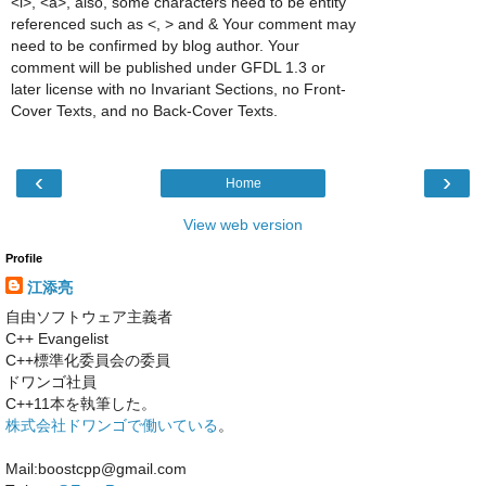
<i>, <a>, also, some characters need to be entity
referenced such as <, > and & Your comment may
need to be confirmed by blog author. Your
comment will be published under GFDL 1.3 or
later license with no Invariant Sections, no Front-
Cover Texts, and no Back-Cover Texts.
‹
›
Home
View web version
Profile
江添亮
自由ソフトウェア主義者
C++ Evangelist
C++標準化委員会の委員
ドワンゴ社員
C++11本を執筆した。
株式会社ドワンゴで働いている
。
Mail:boostcpp@gmail.com