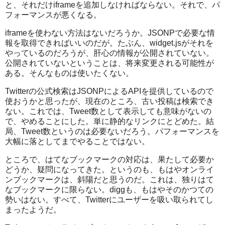
と、それだけiframeを追加しなければならない。それで、パ
フォーマンスが悪くなる。
iframeを使わない方法はないだろうか。JSONPで必要な情
報を取得できればいいのだが。たぶん、widget.jsがそれを
やっているのだろうが、肝心の情報が公開されていない。
公開されていないということは、将来変更される可能性が
ある。そんなものは使いたくない。
Twitterの公式検索はJSONPによるAPIを提供しているので
使おうかと思ったが、現在のところ、古い投稿は検索でき
ない。これでは、Tweet数として表示しても意味がないの
で、やめることにした。単に静的なリンクにとどめた。結
局、Tweet数というのは必要ないだろう。パフォーマンスを
大幅に落としてまでやることではない。
ところで、はてなブックマークの対応は、果たして必要か
どうか、疑問になってきた。というのも、もはやオンライ
ンブックマークは、斜陽だと思うのだ。これは、独りはて
なブックマークに限らない。diggも、もはやそのかつての
勢いはない。すべて、Twitterにユーザーを吸い取られてし
まったようだ。