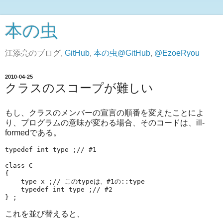
本の虫
江添亮のブログ,
GitHub
,
本の虫@GitHub
,
@EzoeRyou
2010-04-25
クラスのスコープが難しい
もし、クラスのメンバーの宣言の順番を変えたことによ
り、プログラムの意味が変わる場合、そのコードは、ill-
formedである。
typedef int type ;// #1

class C

{

    type x ;// このtypeは、#1の::type

    typedef int type ;// #2

これを並び替えると、