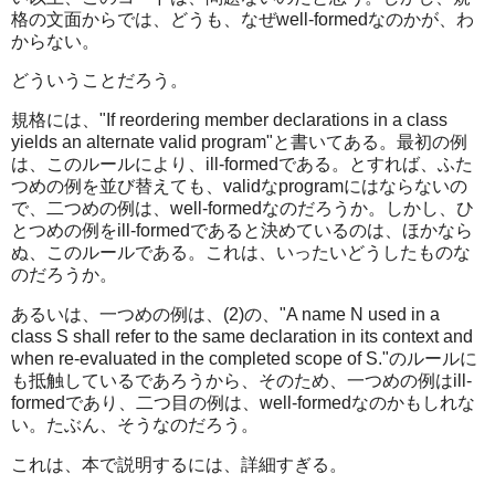
格の文面からでは、どうも、なぜwell-formedなのかが、わ
からない。
どういうことだろう。
規格には、"If reordering member declarations in a class
yields an alternate valid program"と書いてある。最初の例
は、このルールにより、ill-formedである。とすれば、ふた
つめの例を並び替えても、validなprogramにはならないの
で、二つめの例は、well-formedなのだろうか。しかし、ひ
とつめの例をill-formedであると決めているのは、ほかなら
ぬ、このルールである。これは、いったいどうしたものな
のだろうか。
あるいは、一つめの例は、(2)の、"A name N used in a
class S shall refer to the same declaration in its context and
when re-evaluated in the completed scope of S."のルールに
も抵触しているであろうから、そのため、一つめの例はill-
formedであり、二つ目の例は、well-formedなのかもしれな
い。たぶん、そうなのだろう。
これは、本で説明するには、詳細すぎる。