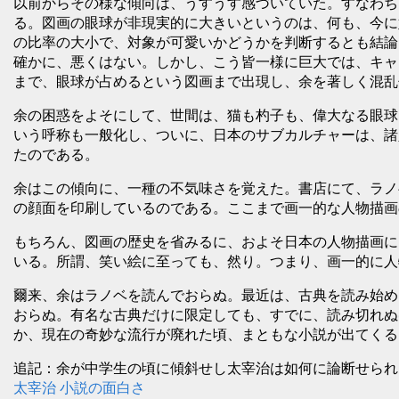
以前からその様な傾向は、うすうす感づいていた。すなわち
る。図画の眼球が非現実的に大きいというのは、何も、今に
の比率の大小で、対象が可愛いかどうかを判断するとも結論
確かに、悪くはない。しかし、こう皆一様に巨大では、キャ
まで、眼球が占めるという図画まで出現し、余を著しく混乱
余の困惑をよそにして、世間は、猫も杓子も、偉大なる眼球
いう呼称も一般化し、ついに、日本のサブカルチャーは、諸
たのである。
余はこの傾向に、一種の不気味さを覚えた。書店にて、ラノ
の顔面を印刷しているのである。ここまで画一的な人物描画
もちろん、図画の歴史を省みるに、およそ日本の人物描画に
いる。所謂、笑い絵に至っても、然り。つまり、画一的に人
爾来、余はラノベを読んでおらぬ。最近は、古典を読み始め
おらぬ。有名な古典だけに限定しても、すでに、読み切れぬ
か、現在の奇妙な流行が廃れた頃、まともな小説が出てくる
追記：余が中学生の頃に傾斜せし太宰治は如何に論断せられ
太宰治 小説の面白さ