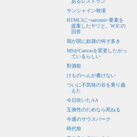
あるレストラン
サンシャイン牧場
HTML5に<sarcasm>要素を
提案したヤツと、W3Cの
回答
我が国に奴隷の何ぞ多き
MSがCanvasを変更したがっ
ているらしい
對酒歌
けものへんが書けない
ついに不気味の谷を乗り越
えた
今日吹いたAA
互換性のためなら死ねる
今週のサウスパーク
時代祭