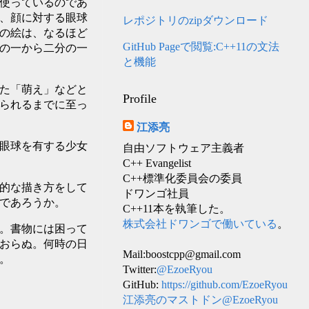
使っているのであ
、顔に対する眼球
レポジトリのzipダウンロード
の絵は、なるほど
GitHub Pageで閲覧:C++11の文法
の一から二分の一
と機能
た「萌え」などと
Profile
られるまでに至っ
江添亮
眼球を有する少女
自由ソフトウェア主義者
C++ Evangelist
C++標準化委員会の委員
的な描き方をして
ドワンゴ社員
であろうか。
C++11本を執筆した。
株式会社ドワンゴで働いている
。
。書物には困って
おらぬ。何時の日
Mail:boostcpp@gmail.com
。
Twitter:
@EzoeRyou
GitHub:
https://github.com/EzoeRyou
江添亮のマストドン@EzoeRyou