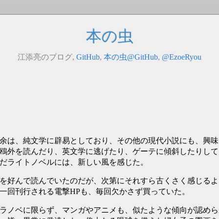
本の虫
江添亮のブログ,
GitHub
,
本の虫@GitHub
,
@EzoeRyou
余は、純文学に辟易としており、その他の現代小説にも、興味
鴎外を読んだり、英文学に逃げたり、ゲーテに傾斜したりして
だライトノベルには、新しい風を感じた。
を好んで読んでいたのだが、次第にそれすら古くさく感じるよ
一回刊行される電撃HPも、毎回欠かさず買っていた。
ラノベに限らず、マンガやアニメも、似たような傾向が認めら