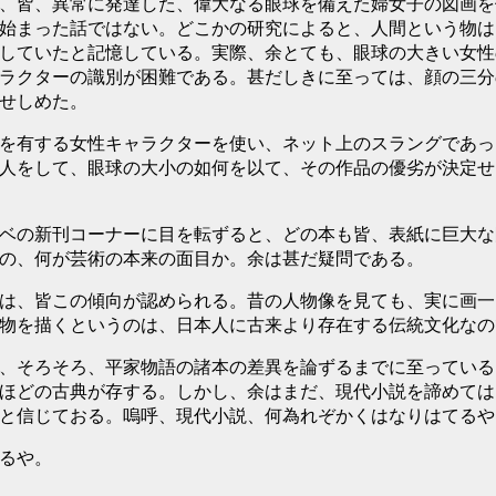
、皆、異常に発達した、偉大なる眼球を備えた婦女子の図画を
始まった話ではない。どこかの研究によると、人間という物は
していたと記憶している。実際、余とても、眼球の大きい女性
ラクターの識別が困難である。甚だしきに至っては、顔の三分
せしめた。
を有する女性キャラクターを使い、ネット上のスラングであっ
人をして、眼球の大小の如何を以て、その作品の優劣が決定せ
ベの新刊コーナーに目を転ずると、どの本も皆、表紙に巨大な
の、何が芸術の本来の面目か。余は甚だ疑問である。
は、皆この傾向が認められる。昔の人物像を見ても、実に画一
物を描くというのは、日本人に古来より存在する伝統文化なの
、そろそろ、平家物語の諸本の差異を論ずるまでに至っている
ほどの古典が存する。しかし、余はまだ、現代小説を諦めては
と信じておる。嗚呼、現代小説、何為れぞかくはなりはてるや
るや。